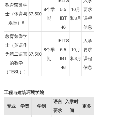
IELTS
入学
教育荣誉学
8个学
5.5
10月
要求
士（体育与
67,500
期
IBT
和3月
课程
娱乐）#
46
信息
教育荣誉学
IELTS
入学
士（英语作
8个学
5.5
10月
要求
为第二语言
67,500
期
IBT
和3月
课程
的教学
46
信息
（TESL））
工程与建筑环境学院
语言
入学时
专业
学费
学制
更多
要求
间