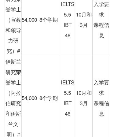
IELTS
入学要
誉学士
5.5
10月和
求
（宣教
54,000
8个学期
IBT
3月
课程信
和领导
46
息
力研
究）#
伊斯兰
研究荣
誉学士
IELTS
入学要
（阿拉
5.5
10月和
求
54,000
8个学期
伯研究
IBT
3月
课程信
和伊斯
46
息
兰文
明）#