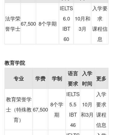
IELTS
入学要
法学荣
6.0
10月和
求
67,500
8个学期
誉学士
IBT
3月
课程信
60
息
教育学院
语言
入学
专业
学费
学制
更多
要求
时间
IELTS
入学
教育荣誉学
8个学
5.5
10月
要求
士（特殊教
67,500
期
IBT
和3月
课程
育）
46
信息