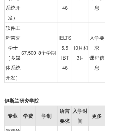
系统开
46
息
发）
软件工
程荣誉
IELTS
入学要
学士
5.5
10月和
求
67,500
8个学期
（多媒
IBT
3月
课程信
体系统
46
息
开发）
伊斯兰研究学院
语言
入学时
专业
学费
学制
更多
要求
间
伊斯兰