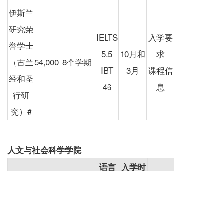
伊斯兰
研究荣
IELTS
入学要
誉学士
5.5
10月和
求
（古兰
54,000
8个学期
IBT
3月
课程信
经和圣
46
息
行研
究）#
人文与社会科学学院
语言
入学时
专业
学费
学制
更多
要求
间
社会科
学荣誉
IELTS
入学要