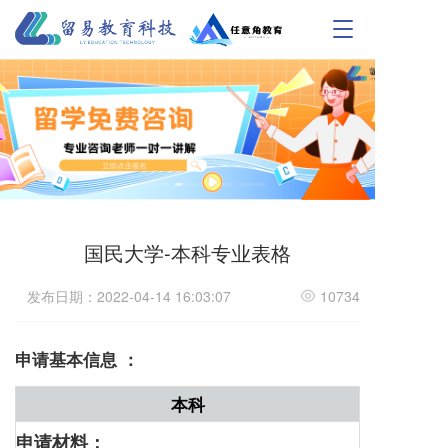
T
o
g
g
l
e
n
a
v
i
g
国民大学-本科专业表格
a
t
i
发布日期：2022-04-14 16:03:07
10734
o
n
申请基本信息 ：
本科
申请材料：