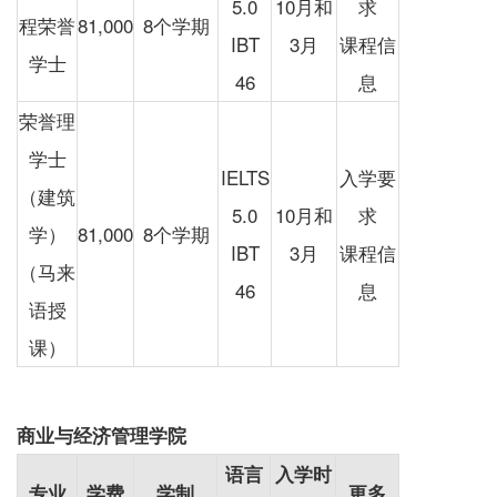
5.0
10月和
求
程荣誉
81,000
8个学期
IBT
3月
课程信
学士
46
息
荣誉理
学士
IELTS
入学要
（建筑
5.0
10月和
求
学）
81,000
8个学期
IBT
3月
课程信
（马来
46
息
语授
课）
商业与经济管理学院
语言
入学时
专业
学费
学制
更多